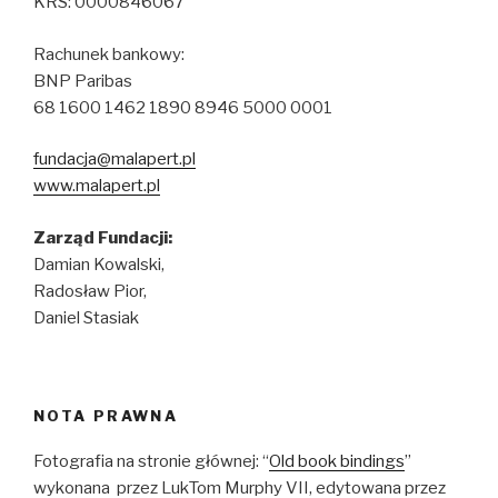
KRS: 0000846067
Rachunek bankowy:
BNP Paribas
68 1600 1462 1890 8946 5000 0001
fundacja@malapert.pl
www.malapert.pl
Zarząd Fundacji:
Damian Kowalski,
Radosław Pior,
Daniel Stasiak
NOTA PRAWNA
Fotografia na stronie głównej: “
Old book bindings
”
wykonana przez LukTom Murphy VII, edytowana przez