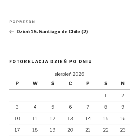
Nawigacja
Poprzedni
POPRZEDNI
wpisu
wpis
Dzień 15. Santiago de Chile (2)
FOTORELACJA DZIEŃ PO DNIU
sierpień 2026
P
W
Ś
C
P
S
N
1
2
3
4
5
6
7
8
9
10
11
12
13
14
15
16
17
18
19
20
21
22
23